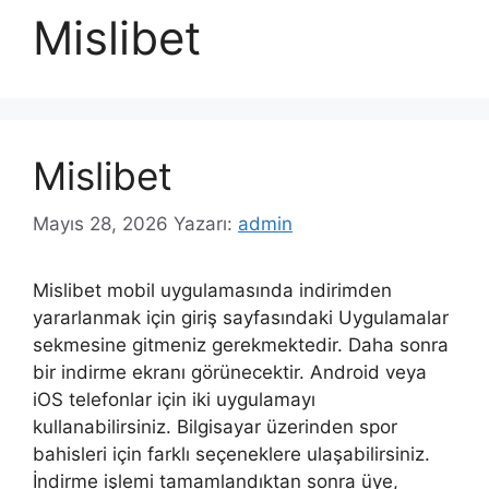
Mislibet
Mislibet
Mayıs 28, 2026
Yazarı:
admin
Mislibet mobil uygulamasında indirimden
yararlanmak için giriş sayfasındaki Uygulamalar
sekmesine gitmeniz gerekmektedir. Daha sonra
bir indirme ekranı görünecektir. Android veya
iOS telefonlar için iki uygulamayı
kullanabilirsiniz. Bilgisayar üzerinden spor
bahisleri için farklı seçeneklere ulaşabilirsiniz.
İndirme işlemi tamamlandıktan sonra üye,