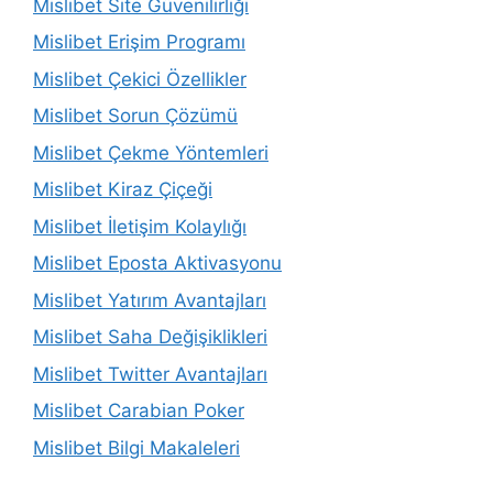
Mislibet Site Güvenilirliği
Mislibet Erişim Programı
Mislibet Çekici Özellikler
Mislibet Sorun Çözümü
Mislibet Çekme Yöntemleri
Mislibet Kiraz Çiçeği
Mislibet İletişim Kolaylığı
Mislibet Eposta Aktivasyonu
Mislibet Yatırım Avantajları
Mislibet Saha Değişiklikleri
Mislibet Twitter Avantajları
Mislibet Carabian Poker
Mislibet Bilgi Makaleleri