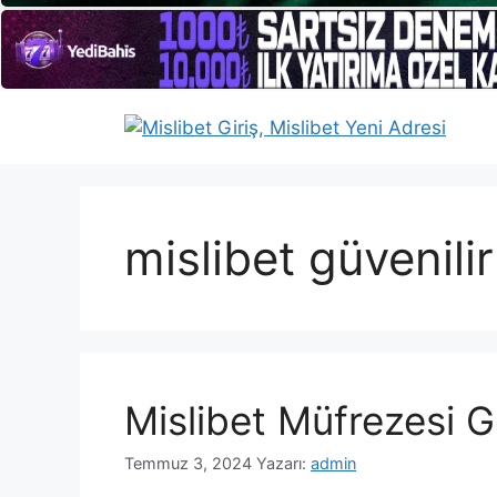
İçeriğe
atla
mislibet güvenilir
Mislibet Müfrezesi G
Temmuz 3, 2024
Yazarı:
admin