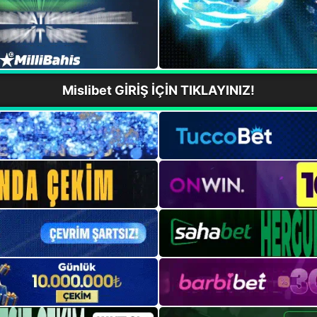
Mislibet GİRİŞ İÇİN TIKLAYINIZ!