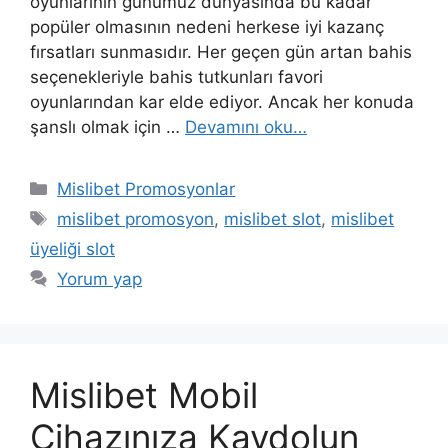
oyunlarının günümüz dünyasında bu kadar
popüler olmasının nedeni herkese iyi kazanç
fırsatları sunmasıdır. Her geçen gün artan bahis
seçenekleriyle bahis tutkunları favori
oyunlarından kar elde ediyor. Ancak her konuda
şanslı olmak için …
Devamını oku…
Kategoriler
Mislibet Promosyonlar
Etiketler
mislibet promosyon
,
mislibet slot
,
mislibet
üyeliği slot
Yorum yap
Mislibet Mobil
Cihazınıza Kaydolun