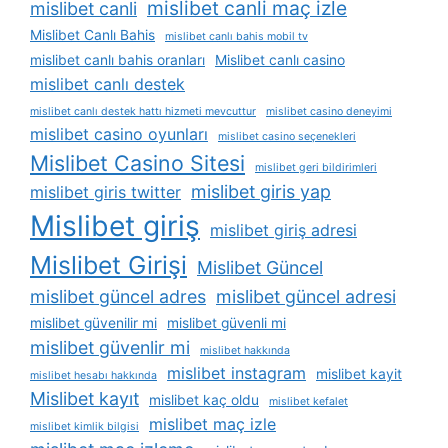
mislibet canli maç izle
mislibet canli
Mislibet Canlı Bahis
mislibet canlı bahis mobil tv
mislibet canlı bahis oranları
Mislibet canlı casino
mislibet canlı destek
mislibet canlı destek hattı hizmeti mevcuttur
mislibet casino deneyimi
mislibet casino oyunları
mislibet casino seçenekleri
Mislibet Casino Sitesi
mislibet geri bildirimleri
mislibet giris yap
mislibet giris twitter
Mislibet giriş
mislibet giriş adresi
Mislibet Girişi
Mislibet Güncel
mislibet güncel adres
mislibet güncel adresi
mislibet güvenilir mi
mislibet güvenli mi
mislibet güvenlir mi
mislibet hakkında
mislibet instagram
mislibet kayit
mislibet hesabı hakkında
Mislibet kayıt
mislibet kaç oldu
mislibet kefalet
mislibet maç izle
mislibet kimlik bilgisi