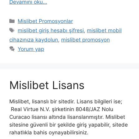
Devamını oku…
Kategoriler
Mislibet Promosyonlar
Etiketler
mislibet giriş hesabı şifresi
,
mislibet mobil
cihazınıza kaydolun
,
mislibet promosyon
Yorum yap
Mislibet Lisans
Mislibet, lisanslı bir sitedir. Lisans bilgileri ise;
Real Virtue N.V. şirketinin 8048/JAZ Nolu
Curacao lisansı altında lisanslanmıştır. Mislibet
sitesine güvenli bir şekilde giriş yapabilir, sitede
rahatlıkla bahis oynayabilirsiniz.