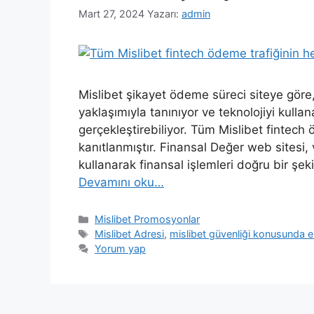
Mart 27, 2024
Yazarı:
admin
Mislibet şikayet ödeme süreci siteye göre
yaklaşımıyla tanınıyor ve teknolojiyi kull
gerçekleştirebiliyor. Tüm Mislibet fintech
kanıtlanmıştır. Finansal Değer web sitesi, 
kullanarak finansal işlemleri doğru bir şe
Devamını oku…
Kategoriler
Mislibet Promosyonlar
Etiketler
Mislibet Adresi
,
mislibet güvenliği konusunda e
Yorum yap