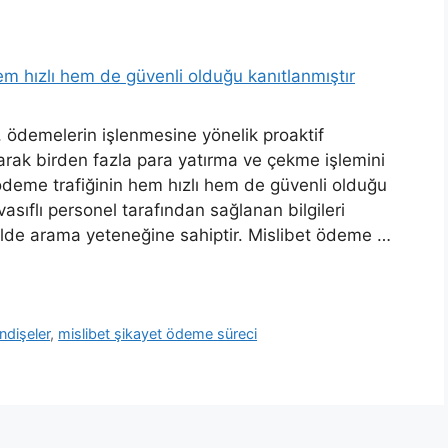
, ödemelerin işlenmesine yönelik proaktif
anarak birden fazla para yatırma ve çekme işlemini
 ödeme trafiğinin hem hızlı hem de güvenli olduğu
vasıflı personel tarafından sağlanan bilgileri
kilde arama yeteneğine sahiptir. Mislibet ödeme …
ndişeler
,
mislibet şikayet ödeme süreci