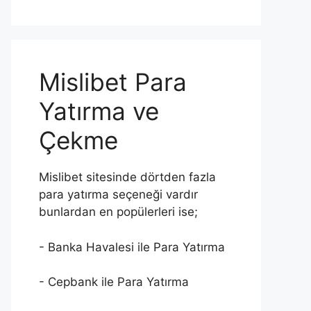
Mislibet Para
Yatırma ve
Çekme
Mislibet sitesinde dörtden fazla
para yatırma seçeneği vardır
bunlardan en popülerleri ise;
- Banka Havalesi ile Para Yatırma
- Cepbank ile Para Yatırma