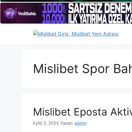
İçeriğe
atla
Mislibet Spor Bah
Mislibet Eposta Akt
Eylül 3, 2025
Yazarı:
admin