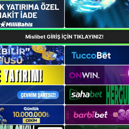
Mislibet GİRİŞ İÇİN TIKLAYINIZ!