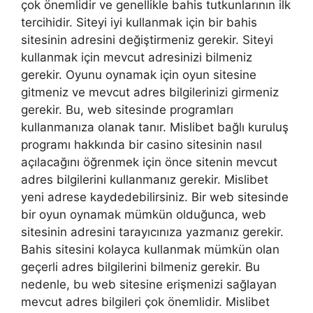
çok önemlidir ve genellikle bahis tutkunlarının ilk
tercihidir. Siteyi iyi kullanmak için bir bahis
sitesinin adresini değiştirmeniz gerekir. Siteyi
kullanmak için mevcut adresinizi bilmeniz
gerekir. Oyunu oynamak için oyun sitesine
gitmeniz ve mevcut adres bilgilerinizi girmeniz
gerekir. Bu, web sitesinde programları
kullanmanıza olanak tanır. Mislibet bağlı kuruluş
programı hakkında bir casino sitesinin nasıl
açılacağını öğrenmek için önce sitenin mevcut
adres bilgilerini kullanmanız gerekir. Mislibet
yeni adrese kaydedebilirsiniz. Bir web sitesinde
bir oyun oynamak mümkün olduğunca, web
sitesinin adresini tarayıcınıza yazmanız gerekir.
Bahis sitesini kolayca kullanmak mümkün olan
geçerli adres bilgilerini bilmeniz gerekir. Bu
nedenle, bu web sitesine erişmenizi sağlayan
mevcut adres bilgileri çok önemlidir. Mislibet