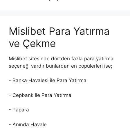
Mislibet Para Yatırma
ve Çekme
Mislibet sitesinde dörtden fazla para yatırma
seçeneği vardır bunlardan en popülerleri ise;
- Banka Havalesi ile Para Yatırma
- Cepbank ile Para Yatırma
- Papara
- Anında Havale