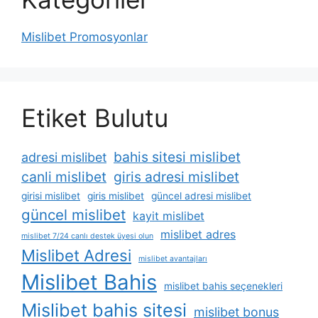
Mislibet Promosyonlar
Etiket Bulutu
bahis sitesi mislibet
adresi mislibet
canli mislibet
giris adresi mislibet
girisi mislibet
giris mislibet
güncel adresi mislibet
güncel mislibet
kayit mislibet
mislibet adres
mislibet 7/24 canlı destek üyesi olun
Mislibet Adresi
mislibet avantajları
Mislibet Bahis
mislibet bahis seçenekleri
Mislibet bahis sitesi
mislibet bonus