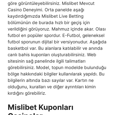
göre görüntüleyebilirsiniz. Mislibet Mevcut
Casino Deneyimi. Orta panelde aşağı
kaydırdığımızda Mislibet Live Betting
bölümünün de burada hızlı bir geçiş için
verildiğini görüyoruz. Mahmuz içinde akar. Olası
futbol en popüler spordur. E-Futbol, geleneksel
futbol sporunun dijital bir versiyonudur. Aşağıda
basketbol var. Bu alanlara katılabilir ve anında
canlı bahis kuponları oluşturabilirsiniz. Web
sitesinin sağ panelinde ilgili talimatları
görebilirsiniz. Model, topun modelde bulunduğu
bölge hakkındaki bilgiler kullanılarak yapıldı. Bu
bilgilerin altında bazı sayılar var. Kartın ne
olduğunu, kuralları ve diğer ayrıntıları kimin
kırdığını görebiliriz.
Mislibet Kuponları