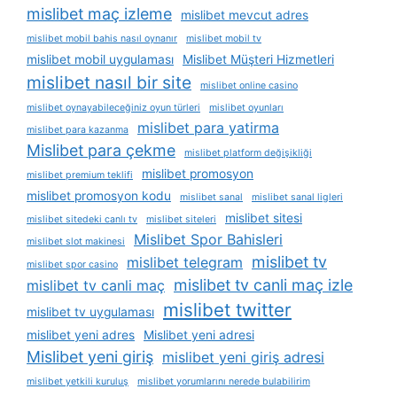
mislibet maç izleme
mislibet mevcut adres
mislibet mobil bahis nasıl oynanır
mislibet mobil tv
mislibet mobil uygulaması
Mislibet Müşteri Hizmetleri
mislibet nasıl bir site
mislibet online casino
mislibet oynayabileceğiniz oyun türleri
mislibet oyunları
mislibet para yatirma
mislibet para kazanma
Mislibet para çekme
mislibet platform değişikliği
mislibet promosyon
mislibet premium teklifi
mislibet promosyon kodu
mislibet sanal
mislibet sanal ligleri
mislibet sitesi
mislibet sitedeki canlı tv
mislibet siteleri
Mislibet Spor Bahisleri
mislibet slot makinesi
mislibet tv
mislibet telegram
mislibet spor casino
mislibet tv canli maç izle
mislibet tv canli maç
mislibet twitter
mislibet tv uygulaması
mislibet yeni adres
Mislibet yeni adresi
Mislibet yeni giriş
mislibet yeni giriş adresi
mislibet yetkili kuruluş
mislibet yorumlarını nerede bulabilirim