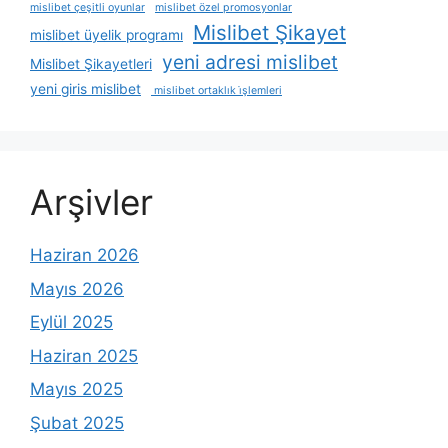
mislibet çeşitli oyunlar
mislibet özel promosyonlar
Mislibet Şikayet
mislibet üyelik programı
yeni adresi mislibet
Mislibet Şikayetleri
yeni giris mislibet
mislibet ortaklık i̇şlemleri
Arşivler
Haziran 2026
Mayıs 2026
Eylül 2025
Haziran 2025
Mayıs 2025
Şubat 2025