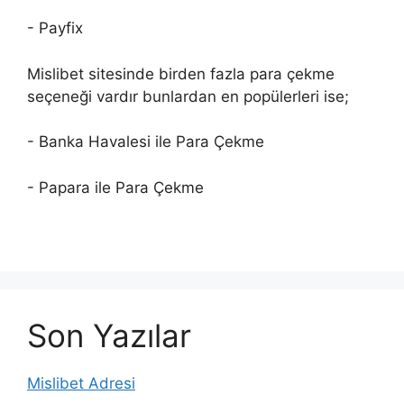
- Payfix
Mislibet sitesinde birden fazla para çekme
seçeneği vardır bunlardan en popülerleri ise;
- Banka Havalesi ile Para Çekme
- Papara ile Para Çekme
Son Yazılar
Mislibet Adresi