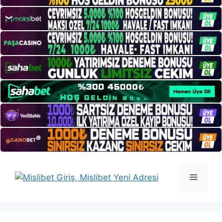
İçeriğe
atla
Menü