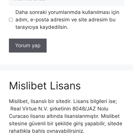
sitesi
Daha sonraki yorumlarımda kullanılması için
adım, e-posta adresim ve site adresim bu
tarayıcıya kaydedilsin.
Mislibet Lisans
Mislibet, lisanslı bir sitedir. Lisans bilgileri ise;
Real Virtue N.V. şirketinin 8048/JAZ Nolu
Curacao lisansı altında lisanslanmıştır. Mislibet
sitesine güvenli bir şekilde giriş yapabilir, sitede
rahatlıkla bahis oynayabilirsiniz.