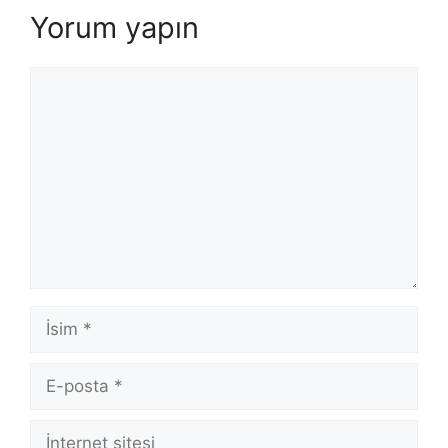
Yorum yapın
Yorum
İsim
E-
posta
İnternet