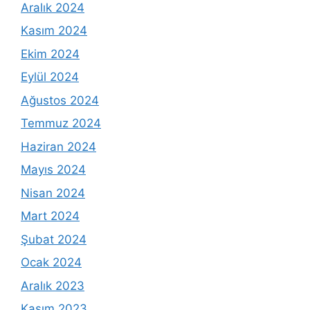
Aralık 2024
Kasım 2024
Ekim 2024
Eylül 2024
Ağustos 2024
Temmuz 2024
Haziran 2024
Mayıs 2024
Nisan 2024
Mart 2024
Şubat 2024
Ocak 2024
Aralık 2023
Kasım 2023