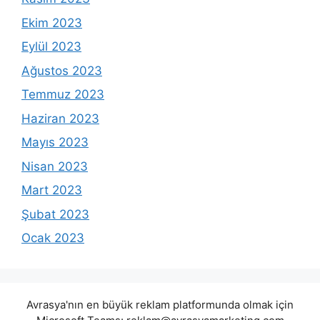
Ekim 2023
Eylül 2023
Ağustos 2023
Temmuz 2023
Haziran 2023
Mayıs 2023
Nisan 2023
Mart 2023
Şubat 2023
Ocak 2023
Avrasya'nın en büyük reklam platformunda olmak için