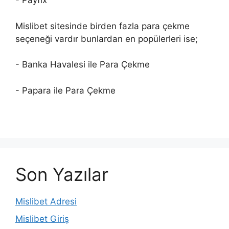
- Payfix
Mislibet sitesinde birden fazla para çekme
seçeneği vardır bunlardan en popülerleri ise;
- Banka Havalesi ile Para Çekme
- Papara ile Para Çekme
Son Yazılar
Mislibet Adresi
Mislibet Giriş