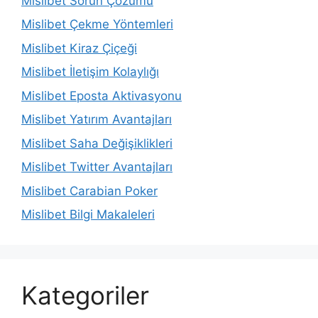
Mislibet Sorun Çözümü
Mislibet Çekme Yöntemleri
Mislibet Kiraz Çiçeği
Mislibet İletişim Kolaylığı
Mislibet Eposta Aktivasyonu
Mislibet Yatırım Avantajları
Mislibet Saha Değişiklikleri
Mislibet Twitter Avantajları
Mislibet Carabian Poker
Mislibet Bilgi Makaleleri
Kategoriler