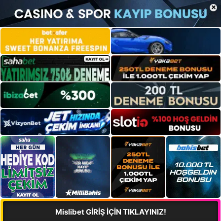
×
Mislibet GİRİŞ İÇİN TIKLAYINIZ!