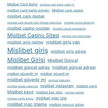
Mislibet Canlı Bahis
mislibet canlı bahis mobil tv
mislibet canlı bahis oranları
Mislibet canlı casino
mislibet canlı destek
mislibet canlı destek hattı hizmeti mevcuttur
mislibet casino deneyimi
mislibet casino oyunları
mislibet casino seçenekleri
Mislibet Casino Sitesi
mislibet geri bildirimleri
mislibet giris yap
mislibet giris twitter
Mislibet giriş
mislibet giriş adresi
Mislibet Girişi
Mislibet Güncel
mislibet güncel adres
mislibet güncel adresi
mislibet güvenilir mi
mislibet güvenli mi
mislibet güvenlir mi
mislibet hakkında
mislibet instagram
mislibet kayit
mislibet hesabı hakkında
Mislibet kayıt
mislibet kaç oldu
mislibet kefalet
mislibet maç izle
mislibet kimlik bilgisi
mislibet maç izleme
mislibet mevcut adres