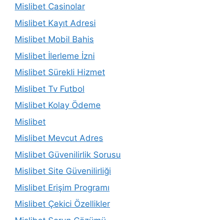
Mislibet Casinolar
Mislibet Kayıt Adresi
Mislibet Mobil Bahis
Mislibet İlerleme İzni
Mislibet Sürekli Hizmet
Mislibet Tv Futbol
Mislibet Kolay Ödeme
Mislibet
Mislibet Mevcut Adres
Mislibet Güvenilirlik Sorusu
Mislibet Site Güvenilirliği
Mislibet Erişim Programı
Mislibet Çekici Özellikler