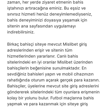
zaman, her yerde ziyaret etmenin bahis
iştahınızı artıracağına eminiz. Bu eşsiz ve
sınırsız hizmeti henüz deneyimlemediyseniz,
bahis deneyiminizi doyasıya yaşamak için
sitenin ana sayfasından uygulamayı
indirebilirsiniz.
Birkaç bahisçi siteye mevcut Mislibet giriş
adreslerinden erişir ve sitenin tüm
hizmetlerinden yararlanır. Canlı bahis
sitelerindeki en iyi oranlar Mislibet üzerinden
bahisçilerin beğenisine sunulmaktadır. En
sevdiğiniz bahisleri yapın ve mobil cihazınızın
rahatlığında oturum açarak gerçek para kazanın.
Bahisçiler, üyelerine mevcut site giriş adreslerini
göndererek sitelerindeki tüm oyunlara erişmenin
kolay bir yolunu bulur. Futbol maçlarına bahis
yapmak ve para kazanmak için siteye giriş