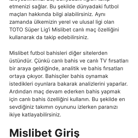
etmenizi sağlar. Bu şekilde dünyadaki futbol
maçları hakkında bilgi alabilirsiniz. Aynı
zamanda ülkemizin yerel ve ulusal ligi olan
TOTO Süper Lig’i Mislibet canlı maç özelliğini
kullanarak da takip edebilirsiniz.
Mislibet futbol bahisleri diğer sitelerden
üstündür. Çünkü canlı bahis ve canlı TV fırsatları
bir araya geldiğinde, analitik ve bahis fırsatları
ortaya çıkıyor. Bahisçiler bahis oynamak
istedikleri oyunlara bakarak analizlerini yaparlar.
Ardından maç devam ederken bahis yapmak
için canlı bahis özelliğini kullanın. Bu şekilde en
sevdiğiniz takımın oyununu izlerken paranızı
ikiye katlayabilirsiniz.
Mislibet Giriş