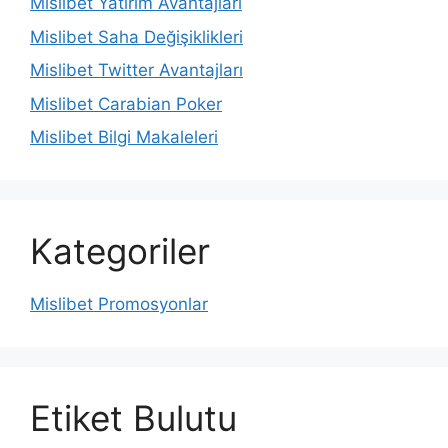
Mislibet Yatırım Avantajları
Mislibet Saha Değişiklikleri
Mislibet Twitter Avantajları
Mislibet Carabian Poker
Mislibet Bilgi Makaleleri
Kategoriler
Mislibet Promosyonlar
Etiket Bulutu