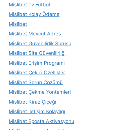
Mislibet Tv Futbol
Mislibet Kolay Ödeme
Mislibet
Mislibet Mevcut Adres
Mislibet Güvenilirlik Sorusu
Mislibet Site Güvenilirliği
Mislibet Erişim Programı
Mislibet Çekici Özellikler
Mislibet Sorun Çözümü
Mislibet Çekme Yöntemleri
Mislibet Kiraz Çiçeği
Mislibet İletişim Kolaylığı
Mislibet Eposta Aktivasyonu