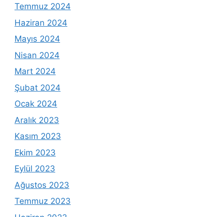
Temmuz 2024
Haziran 2024
Mayıs 2024
Nisan 2024
Mart 2024
Şubat 2024
Ocak 2024
Aralık 2023
Kasım 2023
Ekim 2023
Eylül 2023
Ağustos 2023
Temmuz 2023