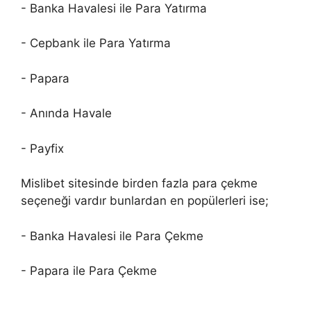
- Banka Havalesi ile Para Yatırma
- Cepbank ile Para Yatırma
- Papara
- Anında Havale
- Payfix
Mislibet sitesinde birden fazla para çekme
seçeneği vardır bunlardan en popülerleri ise;
- Banka Havalesi ile Para Çekme
- Papara ile Para Çekme