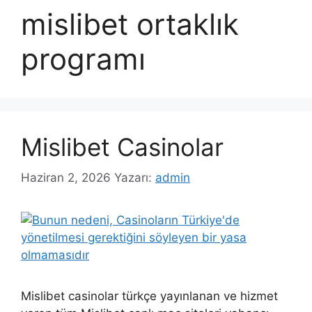
mislibet ortaklık
programı
Mislibet Casinolar
Haziran 2, 2026
Yazarı:
admin
Mislibet casinolar türkçe yayınlanan ve hizmet