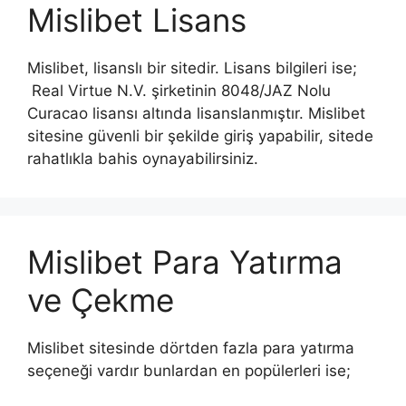
Mislibet Lisans
Mislibet, lisanslı bir sitedir. Lisans bilgileri ise;
Real Virtue N.V. şirketinin 8048/JAZ Nolu
Curacao lisansı altında lisanslanmıştır. Mislibet
sitesine güvenli bir şekilde giriş yapabilir, sitede
rahatlıkla bahis oynayabilirsiniz.
Mislibet Para Yatırma
ve Çekme
Mislibet sitesinde dörtden fazla para yatırma
seçeneği vardır bunlardan en popülerleri ise;