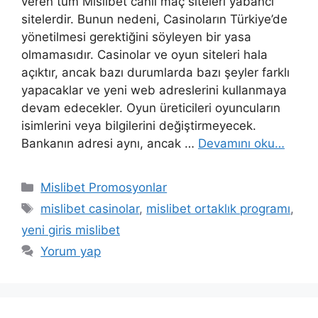
veren tüm Mislibet canlı maç siteleri yabancı
sitelerdir. Bunun nedeni, Casinoların Türkiye’de
yönetilmesi gerektiğini söyleyen bir yasa
olmamasıdır. Casinolar ve oyun siteleri hala
açıktır, ancak bazı durumlarda bazı şeyler farklı
yapacaklar ve yeni web adreslerini kullanmaya
devam edecekler. Oyun üreticileri oyuncuların
isimlerini veya bilgilerini değiştirmeyecek.
Bankanın adresi aynı, ancak …
Devamını oku…
Kategoriler
Mislibet Promosyonlar
Etiketler
mislibet casinolar
,
mislibet ortaklık programı
,
yeni giris mislibet
Yorum yap