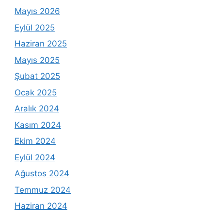
Mayıs 2026
Eylül 2025
Haziran 2025
Mayıs 2025
Şubat 2025
Ocak 2025
Aralık 2024
Kasım 2024
Ekim 2024
Eylül 2024
Ağustos 2024
Temmuz 2024
Haziran 2024