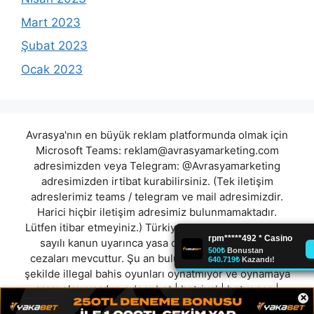
Mart 2023
Şubat 2023
Ocak 2023
Avrasya'nın en büyük reklam platformunda olmak için
Microsoft Teams:
reklam@avrasyamarketing.com
adresimizden veya Telegram: @Avrasyamarketing
adresimizden irtibat kurabilirsiniz. (Tek iletişim
adreslerimiz teams / telegram ve mail adresimizdir.
Harici hiçbir iletişim adresimiz bulunmamaktadır.
Lütfen itibar etmeyiniz.) Türkiye yasalarına göre 7258
sayılı kanun uyarınca yasa dışı bahis oynamanın
cezaları mevcuttur. Şu an bulunduğunuz site hiç bir
şekilde illegal bahis oyunları oynatmıyor ve oynamaya
aracı olmuyordur.
odeonbet
|
betriyal
|
betvegas
|
×
marbet
|
zekobet
|
betmina
|
casinololo
|
talisbet
"