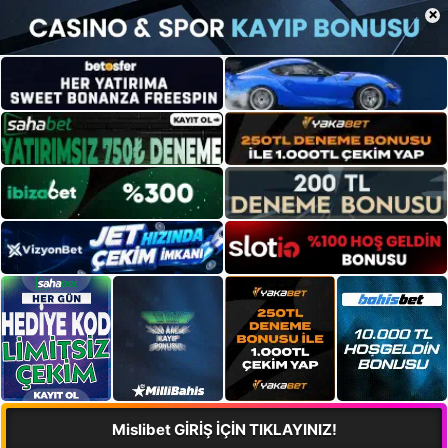
×
Mislibet GİRİŞ İÇİN TIKLAYINIZ!