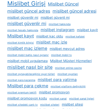
Mislibet Girişi
Mislibet Güncel
mislibet güncel adres
mislibet güncel adresi
mislibet güvenilir mi
mislibet güvenli mi
mislibet güvenlir mi
mislibet hakkında
mislibet instagram
mislibet kayit
mislibet hesabı hakkında
Mislibet kayıt
mislibet kaç oldu
mislibet kefalet
mislibet maç izle
mislibet kimlik bilgisi
mislibet maç izleme
mislibet mevcut adres
mislibet mobil bahis nasıl oynanır
mislibet mobil tv
mislibet mobil uygulaması
Mislibet Müşteri Hizmetleri
mislibet nasıl bir site
mislibet online casino
mislibet oynayabileceğiniz oyun türleri
mislibet oyunları
mislibet para yatirma
mislibet para kazanma
Mislibet para çekme
mislibet platform değişikliği
mislibet promosyon
mislibet premium teklifi
mislibet promosyon kodu
mislibet sanal
mislibet sanal ligleri
mislibet sitesi
mislibet sitedeki canlı tv
mislibet siteleri