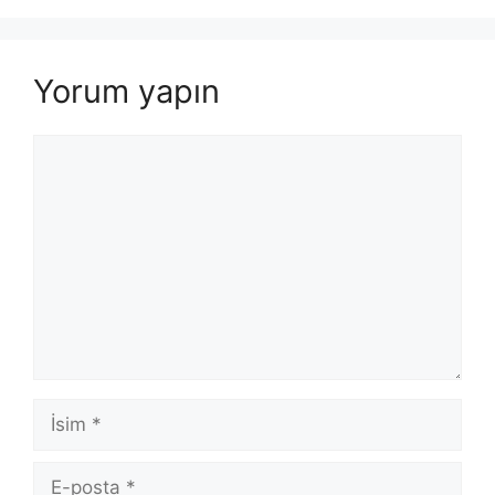
Yorum yapın
Yorum
İsim
E-