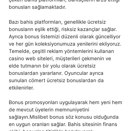
bonusları sağlamaktadır.
Bazı bahis platformları, genellikle ücretsiz
bonusların eşlik ettiği, risksiz kazançlar sağlar.
Ayrıca bonus listemizi düzenli olarak güncelliyor
ve her gün koleksiyonumuza yenilerini ekliyoruz.
Temelde, çeşitli reklam yöntemlerini kullanan
casino web siteleri, müşterileri çekmenin ve
elde tutmanın bir yolu olarak ücretsiz
bonuslardan yararlanır. Oyuncular ayrıca
sunulan cömert ücretsiz bonuslardan da
etkilenirler.
Bonus promosyonları uygulayarak hem yeni hem
de mevcut üyelerin memnuniyetini
sağlayın.Mislibet bonus söz konusu olduğunda
en uygun oranları sağlar. Bahis sitesinin finans