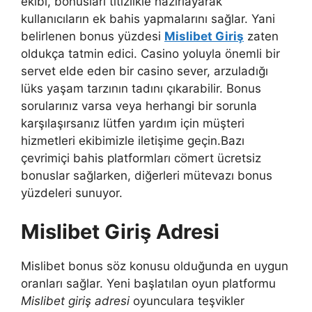
ekibi, bonusları titizlikle hazırlayarak
kullanıcıların ek bahis yapmalarını sağlar. Yani
belirlenen bonus yüzdesi
Mislibet Giriş
zaten
oldukça tatmin edici. Casino yoluyla önemli bir
servet elde eden bir casino sever, arzuladığı
lüks yaşam tarzının tadını çıkarabilir. Bonus
sorularınız varsa veya herhangi bir sorunla
karşılaşırsanız lütfen yardım için müşteri
hizmetleri ekibimizle iletişime geçin.Bazı
çevrimiçi bahis platformları cömert ücretsiz
bonuslar sağlarken, diğerleri mütevazı bonus
yüzdeleri sunuyor.
Mislibet Giriş Adresi
Mislibet bonus söz konusu olduğunda en uygun
oranları sağlar. Yeni başlatılan oyun platformu
Mislibet giriş adresi
oyunculara teşvikler