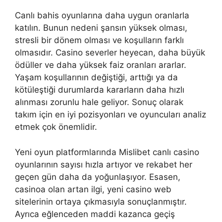
Canlı bahis oyunlarına daha uygun oranlarla
katılın. Bunun nedeni şansın yüksek olması,
stresli bir dönem olması ve koşulların farklı
olmasıdır. Casino severler heyecan, daha büyük
ödüller ve daha yüksek faiz oranları ararlar.
Yaşam koşullarının değiştiği, arttığı ya da
kötüleştiği durumlarda kararların daha hızlı
alınması zorunlu hale geliyor. Sonuç olarak
takım için en iyi pozisyonları ve oyuncuları analiz
etmek çok önemlidir.
Yeni oyun platformlarında Mislibet canlı casino
oyunlarının sayısı hızla artıyor ve rekabet her
geçen gün daha da yoğunlaşıyor. Esasen,
casinoa olan artan ilgi, yeni casino web
sitelerinin ortaya çıkmasıyla sonuçlanmıştır.
Ayrıca eğlenceden maddi kazanca geçiş