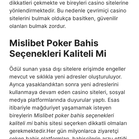
dikkatleri çekmekte ve bireyleri casino sitelerine
yönlendirmektedir. Bu nedenle çevrimiçi casino
sitelerini bulmak oldukça basitken, güvenilir
olanları bulmak zordur.
Mislibet Poker Bahis
Seçenekleri Kaliteli Mi
Ödül sunan yasa dışı sitelere erişimde engeller
mevcut ve sıklıkla yeni adresler oluşturuluyor.
Ayrıca yasaklandıktan sonra yeni adreslerini
kullanmaya devam eden casino siteleri, sosyal
medya platformlarında duyurular yaptı. Esas
itibariyle mağduriyet yaşamamak isteyen
bireylerin
Mislibet poker bahis seçenekleri
kaliteli mi
bahis sitesi seçerken dikkatli olmaları
gerekmektedir.Her gün milyonlarca ziyaretçi
çeken bahis platformları, bahisçilerin arzu ettiği