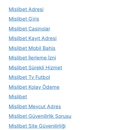
Mislibet Adresi
Mislibet Giriş
Mislibet Casinolar
Mislibet Kayıt Adresi
Mislibet Mobil Bahis
Mislibet İlerleme İzni
Mislibet Sürekli Hizmet
Mislibet Tv Futbol
Mislibet Kolay Ödeme
Mislibet
Mislibet Mevcut Adres
Mislibet Güvenilirlik Sorusu
Mislibet Site Güvenilirliği