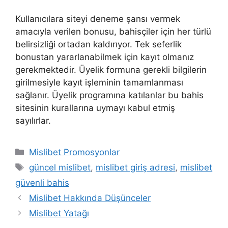
Kullanıcılara siteyi deneme şansı vermek
amacıyla verilen bonusu, bahisçiler için her türlü
belirsizliği ortadan kaldırıyor. Tek seferlik
bonustan yararlanabilmek için kayıt olmanız
gerekmektedir. Üyelik formuna gerekli bilgilerin
girilmesiyle kayıt işleminin tamamlanması
sağlanır. Üyelik programına katılanlar bu bahis
sitesinin kurallarına uymayı kabul etmiş
sayılırlar.
Kategoriler
Mislibet Promosyonlar
Etiketler
güncel mislibet
,
mislibet giriş adresi
,
mislibet
güvenli bahis
Mislibet Hakkında Düşünceler
Mislibet Yatağı