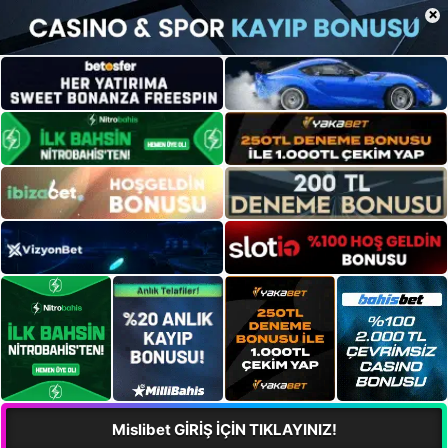
×
Mislibet GİRİŞ İÇİN TIKLAYINIZ!