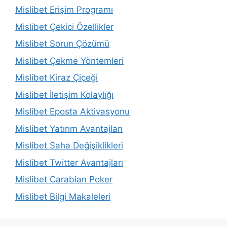
Mislibet Erişim Programı
Mislibet Çekici Özellikler
Mislibet Sorun Çözümü
Mislibet Çekme Yöntemleri
Mislibet Kiraz Çiçeği
Mislibet İletişim Kolaylığı
Mislibet Eposta Aktivasyonu
Mislibet Yatırım Avantajları
Mislibet Saha Değişiklikleri
Mislibet Twitter Avantajları
Mislibet Carabian Poker
Mislibet Bilgi Makaleleri