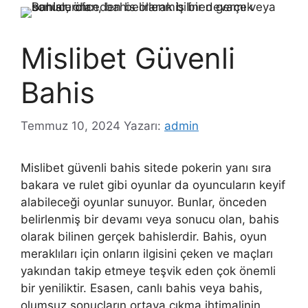
Mislibet Güvenli
Bahis
Temmuz 10, 2024
Yazarı:
admin
Mislibet güvenli bahis sitede pokerin yanı sıra
bakara ve rulet gibi oyunlar da oyuncuların keyif
alabileceği oyunlar sunuyor. Bunlar, önceden
belirlenmiş bir devamı veya sonucu olan, bahis
olarak bilinen gerçek bahislerdir. Bahis, oyun
meraklıları için onların ilgisini çeken ve maçları
yakından takip etmeye teşvik eden çok önemli
bir yeniliktir. Esasen, canlı bahis veya bahis,
olumsuz sonuçların ortaya çıkma ihtimalinin