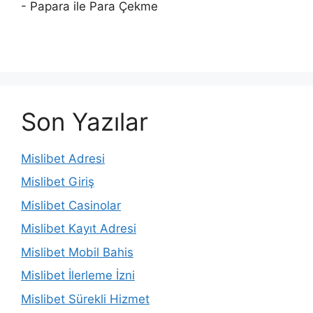
- Papara ile Para Çekme
Son Yazılar
Mislibet Adresi
Mislibet Giriş
Mislibet Casinolar
Mislibet Kayıt Adresi
Mislibet Mobil Bahis
Mislibet İlerleme İzni
Mislibet Sürekli Hizmet