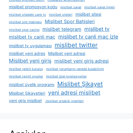
mislibet promosyon kodu
mislibet sanal
mislibet sanal ligleri
mislibet sitesi
mislibet sitedeki canlı tv
mislibet siteleri
Mislibet Spor Bahisleri
mislibet slot makinesi
mislibet tv
mislibet telegram
mislibet spor casino
mislibet tv canli maç izle
mislibet tv canli maç
mislibet twitter
mislibet tv uygulaması
mislibet yeni adres
Mislibet yeni adresi
Mislibet yeni giriş
mislibet yeni giriş adresi
mislibet yetkili kuruluş
mislibet yorumlarını nerede bulabilirim
mislibet çeşitli oyunlar
mislibet özel promosyonlar
Mislibet Şikayet
mislibet üyelik programı
yeni adresi mislibet
Mislibet Şikayetleri
yeni giris mislibet
mislibet ortaklık i̇şlemleri