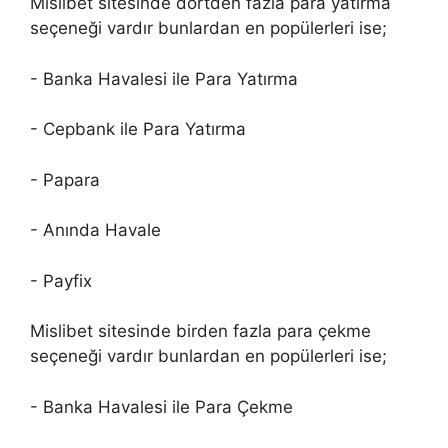
Mislibet sitesinde dörtden fazla para yatırma
seçeneği vardır bunlardan en popülerleri ise;
- Banka Havalesi ile Para Yatırma
- Cepbank ile Para Yatırma
- Papara
- Anında Havale
- Payfix
Mislibet sitesinde birden fazla para çekme
seçeneği vardır bunlardan en popülerleri ise;
- Banka Havalesi ile Para Çekme