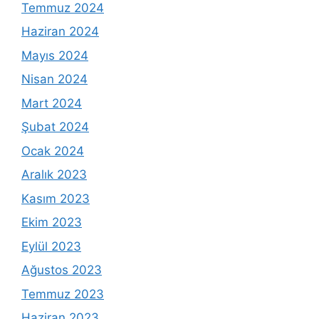
Temmuz 2024
Haziran 2024
Mayıs 2024
Nisan 2024
Mart 2024
Şubat 2024
Ocak 2024
Aralık 2023
Kasım 2023
Ekim 2023
Eylül 2023
Ağustos 2023
Temmuz 2023
Haziran 2023