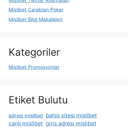
Mislibet Twitter Avantajları
Mislibet Carabian Poker
Mislibet Bilgi Makaleleri
Kategoriler
Mislibet Promosyonlar
Etiket Bulutu
bahis sitesi mislibet
adresi mislibet
canli mislibet
giris adresi mislibet