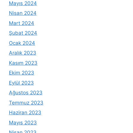
Mayıs 2024
Nisan 2024
Mart 2024
Şubat 2024
Ocak 2024
Aralık 2023
Kasım 2023
Ekim 2023
Eylül 2023
Ağustos 2023
Temmuz 2023
Haziran 2023
Mayıs 2023
Nisan 2023