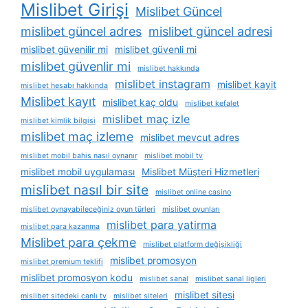
Mislibet Girişi
Mislibet Güncel
mislibet güncel adres
mislibet güncel adresi
mislibet güvenilir mi
mislibet güvenli mi
mislibet güvenlir mi
mislibet hakkında
mislibet instagram
mislibet kayit
mislibet hesabı hakkında
Mislibet kayıt
mislibet kaç oldu
mislibet kefalet
mislibet maç izle
mislibet kimlik bilgisi
mislibet maç izleme
mislibet mevcut adres
mislibet mobil bahis nasıl oynanır
mislibet mobil tv
mislibet mobil uygulaması
Mislibet Müşteri Hizmetleri
mislibet nasıl bir site
mislibet online casino
mislibet oynayabileceğiniz oyun türleri
mislibet oyunları
mislibet para yatirma
mislibet para kazanma
Mislibet para çekme
mislibet platform değişikliği
mislibet promosyon
mislibet premium teklifi
mislibet promosyon kodu
mislibet sanal
mislibet sanal ligleri
mislibet sitesi
mislibet sitedeki canlı tv
mislibet siteleri