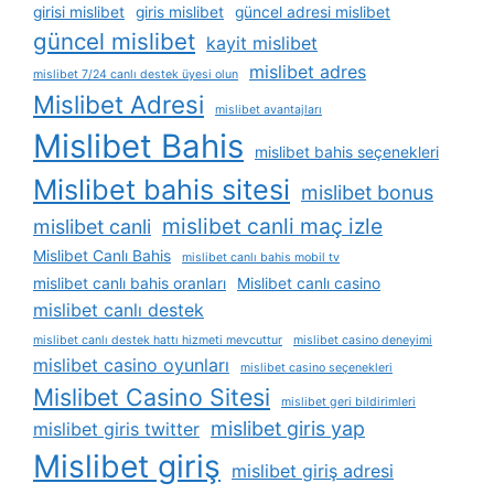
girisi mislibet
giris mislibet
güncel adresi mislibet
güncel mislibet
kayit mislibet
mislibet adres
mislibet 7/24 canlı destek üyesi olun
Mislibet Adresi
mislibet avantajları
Mislibet Bahis
mislibet bahis seçenekleri
Mislibet bahis sitesi
mislibet bonus
mislibet canli maç izle
mislibet canli
Mislibet Canlı Bahis
mislibet canlı bahis mobil tv
mislibet canlı bahis oranları
Mislibet canlı casino
mislibet canlı destek
mislibet canlı destek hattı hizmeti mevcuttur
mislibet casino deneyimi
mislibet casino oyunları
mislibet casino seçenekleri
Mislibet Casino Sitesi
mislibet geri bildirimleri
mislibet giris yap
mislibet giris twitter
Mislibet giriş
mislibet giriş adresi