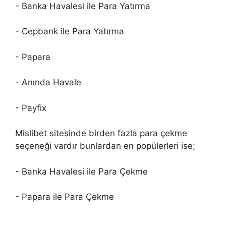
- Banka Havalesi ile Para Yatırma
- Cepbank ile Para Yatırma
- Papara
- Anında Havale
- Payfix
Mislibet sitesinde birden fazla para çekme
seçeneği vardır bunlardan en popülerleri ise;
- Banka Havalesi ile Para Çekme
- Papara ile Para Çekme