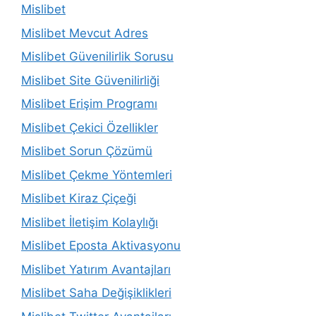
Mislibet
Mislibet Mevcut Adres
Mislibet Güvenilirlik Sorusu
Mislibet Site Güvenilirliği
Mislibet Erişim Programı
Mislibet Çekici Özellikler
Mislibet Sorun Çözümü
Mislibet Çekme Yöntemleri
Mislibet Kiraz Çiçeği
Mislibet İletişim Kolaylığı
Mislibet Eposta Aktivasyonu
Mislibet Yatırım Avantajları
Mislibet Saha Değişiklikleri