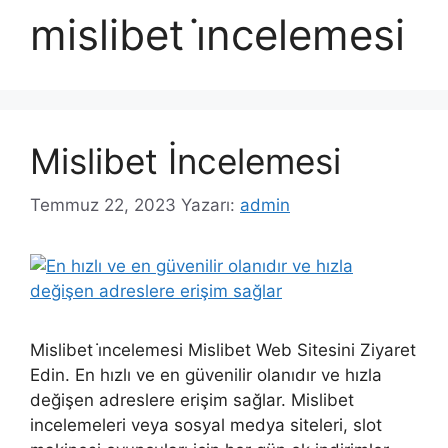
mislibet i̇ncelemesi
Mislibet İncelemesi
Temmuz 22, 2023
Yazarı:
admin
Mislibet i̇ncelemesi Mislibet Web Sitesini Ziyaret
Edin. En hızlı ve en güvenilir olanıdır ve hızla
değişen adreslere erişim sağlar. Mislibet
incelemeleri veya sosyal medya siteleri, slot