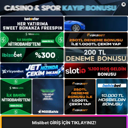
×
Mislibet GİRİŞ İÇİN TIKLAYINIZ!