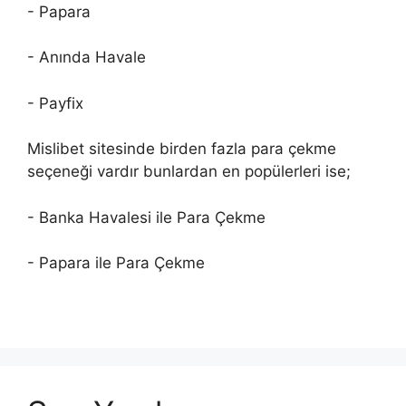
- Papara
- Anında Havale
- Payfix
Mislibet sitesinde birden fazla para çekme
seçeneği vardır bunlardan en popülerleri ise;
- Banka Havalesi ile Para Çekme
- Papara ile Para Çekme