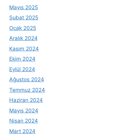
Mayıs 2025
Şubat 2025
Ocak 2025
Aralık 2024
Kasım 2024
Ekim 2024
Eylül 2024
Ağustos 2024
Temmuz 2024
Haziran 2024
Mayıs 2024
Nisan 2024
Mart 2024