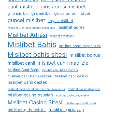
canli mislibet
giris adresi mislibet
girisi mislibet
giris mislibet
güncel adresi mislibet
güncel mislibet
kayit mislibet
mislibet adres
mislibet 7/24 canlı destek üyesi olun
Mislibet Adresi
mislibet avantajları
Mislibet Bahis
mislibet bahis seçenekleri
Mislibet bahis sitesi
mislibet bonus
mislibet canli maç izle
mislibet canli
Mislibet Canlı Bahis
mislibet canlı bahis mobil tv
mislibet canlı bahis oranları
Mislibet canlı casino
mislibet canlı destek
mislibet canlı destek hattı hizmeti mevcuttur
mislibet casino deneyimi
mislibet casino oyunları
mislibet casino seçenekleri
Mislibet Casino Sitesi
mislibet geri bildirimleri
mislibet giris yap
mislibet giris twitter