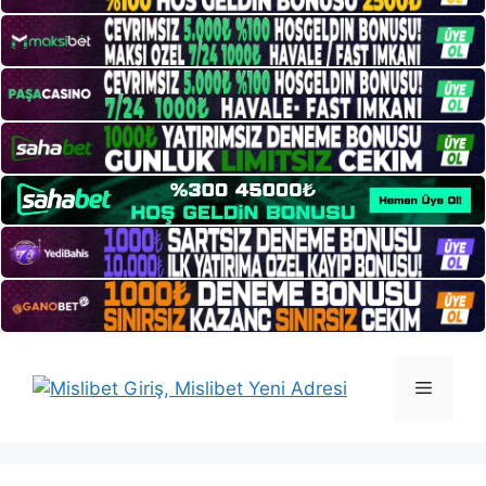
İçeriğe
atla
Menü