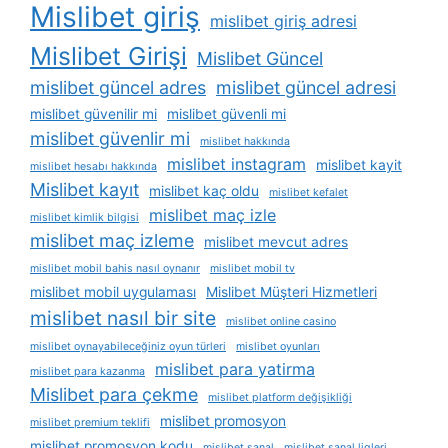
Mislibet giriş
mislibet giriş adresi
Mislibet Girişi
Mislibet Güncel
mislibet güncel adres
mislibet güncel adresi
mislibet güvenilir mi
mislibet güvenli mi
mislibet güvenlir mi
mislibet hakkında
mislibet instagram
mislibet kayit
mislibet hesabı hakkında
Mislibet kayıt
mislibet kaç oldu
mislibet kefalet
mislibet maç izle
mislibet kimlik bilgisi
mislibet maç izleme
mislibet mevcut adres
mislibet mobil bahis nasıl oynanır
mislibet mobil tv
mislibet mobil uygulaması
Mislibet Müşteri Hizmetleri
mislibet nasıl bir site
mislibet online casino
mislibet oynayabileceğiniz oyun türleri
mislibet oyunları
mislibet para yatirma
mislibet para kazanma
Mislibet para çekme
mislibet platform değişikliği
mislibet promosyon
mislibet premium teklifi
mislibet promosyon kodu
mislibet sanal
mislibet sanal ligleri